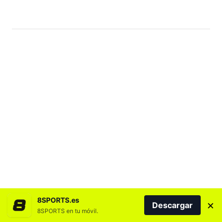
8SPORTS.es
×
Descargar
8SPORTS en tu móvil.