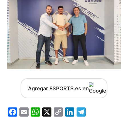
Agregar 8SPORTS.es en
Facebook
Email
WhatsApp
X
Copy
LinkedIn
Telegram
Link