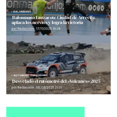
BALONMANO
Balonmano Lanzarote Ciudad de Arrecife
aplaca los nervios y logra la victoria
por Redacción
17/11/2025 10:26
AUTOMOVILISMO
Desvelado el rutómetro del «Volcanes» 2025
por Redacción
06/08/2025 21:01