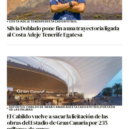
COSTA ADEJE TENERIFE
DESTACADOS
FÚTBOL
Silvia Doblado pone fin a una trayectoria ligada
al Costa Adeje Tenerife Egatesa
DEPORTES CABILDO DE GRAN CANARIA
DESTACADOS
FÚTBOL
PORTADA
UD LAS PALMAS
El Cabildo vuelve a sacar la licitación de las
obras del Estadio de Gran Canaria por 235
millones de euros