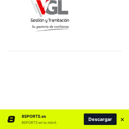
8SPORTS.es
×
Descargar
8SPORTS en tu móvil.