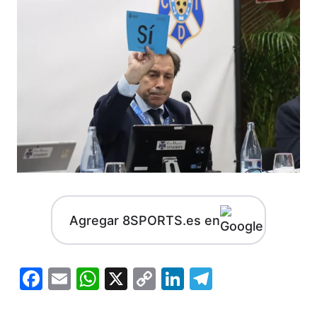
Agregar 8SPORTS.es en
Facebook
Email
WhatsApp
X
Copy
LinkedIn
Telegram
Link