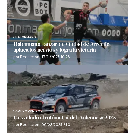
BALONMANO
Balonmano Lanzarote Ciudad de Arrecife
aplaca los nervios y logra la victoria
por Redacción
17/11/2025 10:26
AUTOMOVILISMO
Desvelado el rutómetro del «Volcanes» 2025
por Redacción
06/08/2025 21:01