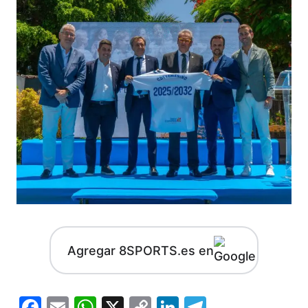
Agregar 8SPORTS.es en
Facebook
Email
WhatsApp
X
Copy
LinkedIn
Telegram