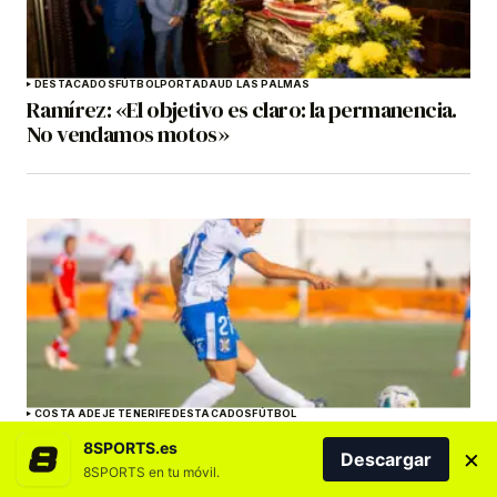
DESTACADOS
FÚTBOL
PORTADA
UD LAS PALMAS
Ramírez: «El objetivo es claro: la permanencia.
No vendamos motos»
COSTA ADEJE TENERIFE
DESTACADOS
FÚTBOL
Aithiara: “No solo ganamos al Athletic, también
8SPORTS.es
×
celebramos la victoria de la vuelta de Pisco”
Descargar
8SPORTS en tu móvil.