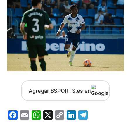
Agregar 8SPORTS.es en
Facebook
Email
WhatsApp
X
Copy
LinkedIn
Telegram
Link