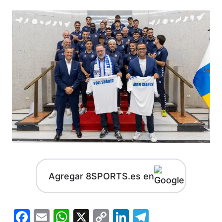
Agregar 8SPORTS.es en
Facebook
Email
WhatsApp
X
Copy
LinkedIn
Telegram