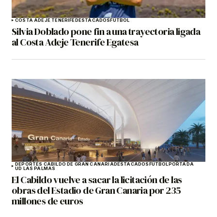
COSTA ADEJE TENERIFE
DESTACADOS
FÚTBOL
Silvia Doblado pone fin a una trayectoria ligada
al Costa Adeje Tenerife Egatesa
DEPORTES CABILDO DE GRAN CANARIA
DESTACADOS
FÚTBOL
PORTADA
UD LAS PALMAS
El Cabildo vuelve a sacar la licitación de las
obras del Estadio de Gran Canaria por 235
millones de euros