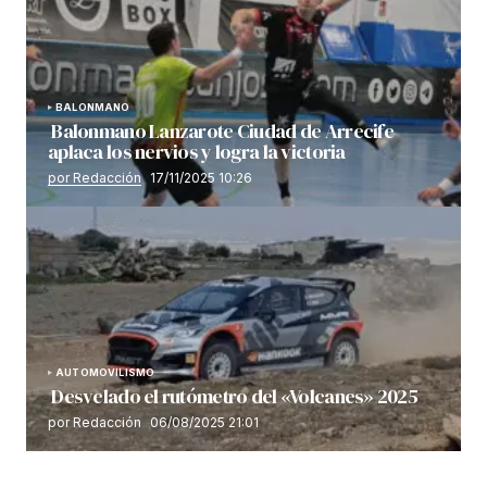
BALONMANO
Balonmano Lanzarote Ciudad de Arrecife
aplaca los nervios y logra la victoria
por Redacción
17/11/2025 10:26
AUTOMOVILISMO
Desvelado el rutómetro del «Volcanes» 2025
por Redacción
06/08/2025 21:01