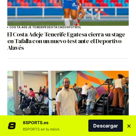
COSTA ADEJE TENERIFE
DESTACADOS
FÚTBOL
El Costa Adeje Tenerife Egatesa cierra su stage
en Tafalla con un nuevo test ante el Deportivo
Alavés
8SPORTS.es
×
DESTACADOS
GRAN CANARIA
Descargar
El Gimnasio Municipal de Santa Brígida reabre
8SPORTS en tu móvil.