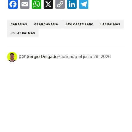
Facebook
Email
WhatsApp
X
Copy
LinkedIn
Telegram
Link
CANARIAS
GRAN CANARIA
JAVI CASTELLANO
LAS PALMAS
UD LAS PALMAS
por
Sergio Delgado
Publicado el
junio 29, 2026