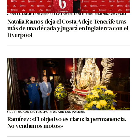
COSTA ADEJE TENERIFE
DESTACADOS
FÚTBOL
FÚTBOL FEMENINO
PORTADA
Natalia Ramos deja el Costa Adeje Tenerife tras
más de una década y jugará en Inglaterra con el
Liverpool
DESTACADOS
FÚTBOL
PORTADA
UD LAS PALMAS
Ramírez: «El objetivo es claro: la permanencia.
No vendamos motos»