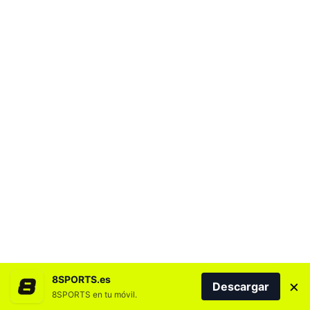
8SPORTS.es
×
Descargar
8SPORTS en tu móvil.