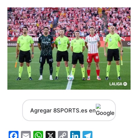
Agregar 8SPORTS.es en
Facebook
Email
WhatsApp
X
Copy
LinkedIn
Telegram