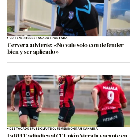
CD TENERIFE
DESTACADOS
PORTADA
Cervera advierte: «No vale solo con defender
bien y ser aplicado»
DESTACADOS
FÚTBOL
FÚTBOL FEMENINO
GRAN CANARIA
La RFEF adjudica al CF Unión Viera la vacante en