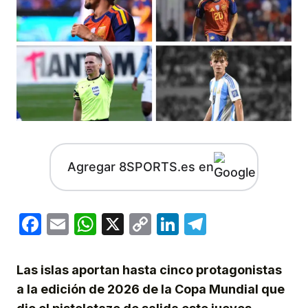
Agregar 8SPORTS.es en
Facebook
Email
WhatsApp
X
Copy
LinkedIn
Telegram
Link
Las islas aportan hasta cinco protagonistas
a la edición de 2026 de la Copa Mundial que