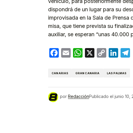
vehículo, para posteriormente des
dispondrá de un lugar para su desca
improvisada en la Sala de Prensa d
misa, que tiene prevista su finali
auxiliar, se esperan “unas 40.000 p
Facebook
Email
WhatsApp
X
Copy
Lin
Link
CANARIAS
GRAN CANARIA
LAS PALMAS
por
Redacción
Publicado el
junio 10,