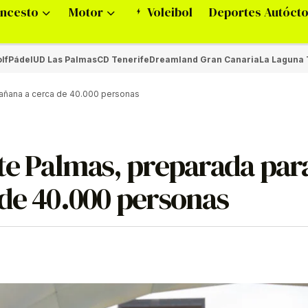
ncesto
Motor
Voleibol
Deportes Autóct
lf
Pádel
UD Las Palmas
CD Tenerife
Dreamland Gran Canaria
La Laguna 
mañana a cerca de 40.000 personas
te Palmas, preparada par
 de 40.000 personas