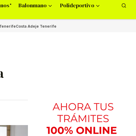
onos
Balonmano
Polideportivo
Tenerife
Costa Adeje Tenerife
a