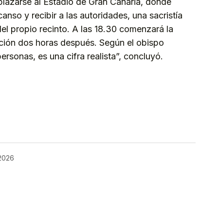
plazarse al Estadio de Gran Canaria, donde
nso y recibir a las autoridades, una sacristía
el propio recinto. A las 18.30 comenzará la
zación dos horas después. Según el obispo
ersonas, es una cifra realista”, concluyó.
kedIn
Telegram
 2026