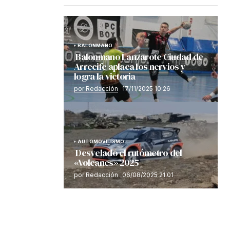
BALONMANO
Balonmano Lanzarote Ciudad de
Arrecife aplaca los nervios y
logra la victoria
por Redacción
17/11/2025 10:26
AUTOMOVILISMO
Desvelado el rutómetro del
«Volcanes» 2025
por Redacción
06/08/2025 21:01