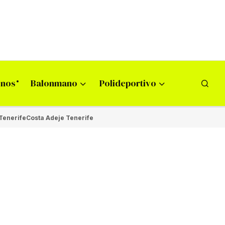
onos
Balonmano
Polideportivo
Tenerife
Costa Adeje Tenerife