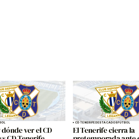
BOL
CD TENERIFE
DESTACADOS
FÚTBOL
 dónde ver el CD
El Tenerife cierra la
vs CD Tenerife
pretemporada ante 