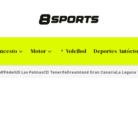
ncesto
Motor
Voleibol
Deportes Autóct
lf
Pádel
UD Las Palmas
CD Tenerife
Dreamland Gran Canaria
La Laguna 
»