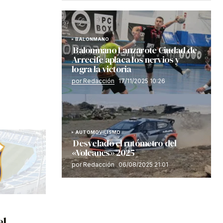
BALONMANO
Balonmano Lanzarote Ciudad de
Arrecife aplaca los nervios y
logra la victoria
por Redacción
17/11/2025 10:26
AUTOMOVILISMO
Desvelado el rutómetro del
«Volcanes» 2025
por Redacción
06/08/2025 21:01
el