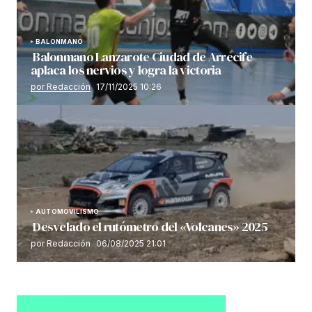
BALONMANO
Balonmano Lanzarote Ciudad de Arrecife
aplaca los nervios y logra la victoria
por Redacción
17/11/2025 10:26
AUTOMOVILISMO
Desvelado el rutómetro del «Volcanes» 2025
por Redacción
06/08/2025 21:01