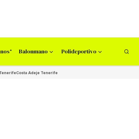
onos
Balonmano
Polideportivo
Tenerife
Costa Adeje Tenerife