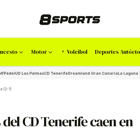
ncesto
Motor
Voleibol
Deportes Autóct
lf
Pádel
UD Las Palmas
CD Tenerife
Dreamland Gran Canaria
La Laguna 
 (2-1)
 del CD Tenerife caen en