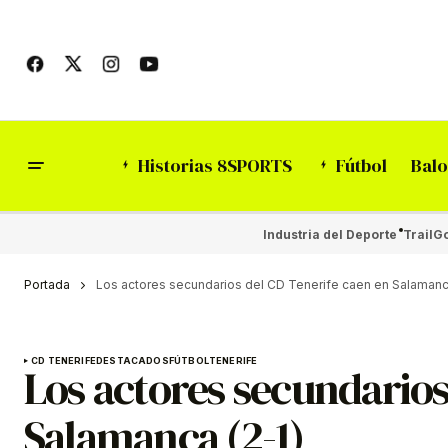
Historias 8SPORTS
Fútbol
Balo
Industria del Deporte
Trail
Go
Portada
Los actores secundarios del CD Tenerife caen en Salamanca
CD TENERIFE
DESTACADOS
FÚTBOL
TENERIFE
Los actores secundarios
Salamanca (2-1)