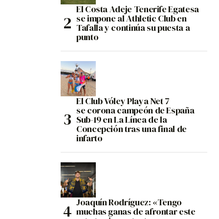
El Costa Adeje Tenerife Egatesa
se impone al Athletic Club en
Tafalla y continúa su puesta a
punto
El Club Vóley Playa Net 7
se corona campeón de España
Sub-19 en La Línea de la
Concepción tras una final de
infarto
Joaquín Rodríguez: «Tengo
muchas ganas de afrontar este