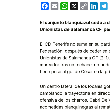
Facebook
Email
WhatsApp
X
Copy
Lin
Link
El conjunto blanquiazul cede a d
Unionistas de Salamanca CF, pese
El CD Tenerife no suma en su parti
Federación, después de ceder en el
Unionistas de Salamanca CF (2-1). 
marcador tras un rechace, no pudo l
León pese al gol de César en la pr
Un centro lateral de los locales go
cambiando la trayectoria en direcció
ofensiva de los charros, Gabri De 
acometidas blanquinegras al remat