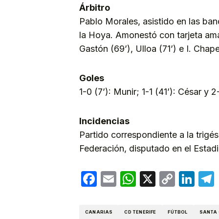
Árbitro
Pablo Morales, asistido en las b
la Hoya. Amonestó con tarjeta amari
Gastón (69’), Ulloa (71’) e I. Chape
Goles
1-0 (7’): Munir; 1-1 (41’): César y 
Incidencias
Partido correspondiente a la trigé
Federación, disputado en el Estad
Facebook
Email
WhatsApp
X
Copy
Lin
Link
CANARIAS
CD TENERIFE
FÚTBOL
SANTA 