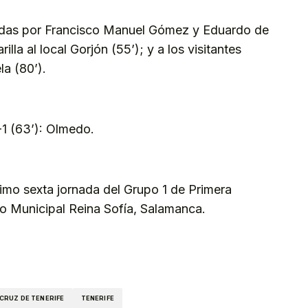
andas por Francisco Manuel Gómez y Eduardo de
lla al local Gorjón (55’); y a los visitantes
la (80’).
2-1 (63’): Olmedo.
simo sexta jornada del Grupo 1 de Primera
io Municipal Reina Sofía, Salamanca.
kedIn
Telegram
CRUZ DE TENERIFE
TENERIFE