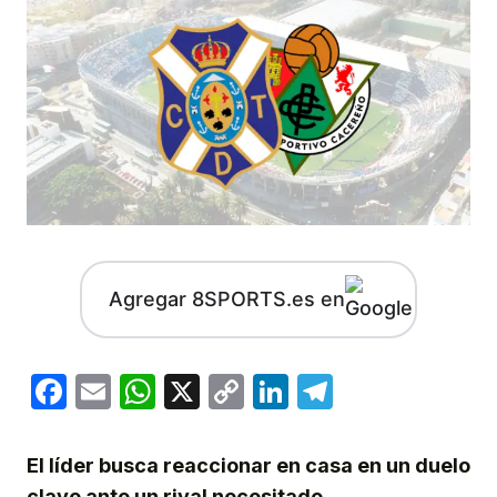
Agregar 8SPORTS.es en
Facebook
Email
WhatsApp
X
Copy
LinkedIn
Telegram
Link
El líder busca reaccionar en casa en un duelo
clave ante un rival necesitado.