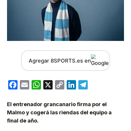
Agregar 8SPORTS.es en
Facebook
Email
WhatsApp
X
Copy
LinkedIn
Telegram
Link
El entrenador grancanario firma por el
Malmo y cogerá las riendas del equipo a
final de año.