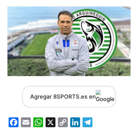
Agregar 8SPORTS.es en
Facebook
Email
WhatsApp
X
Copy
LinkedIn
Telegram
Link