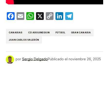
Facebook
Email
WhatsApp
X
Copy
LinkedIn
Telegram
Link
CANARIAS
CD ARGUINEGUIN
FÚTBOL
GRAN CANARIA
JUAN CARLOS VALERÓN
por
Sergio Delgado
Publicado el
noviembre 26, 2025