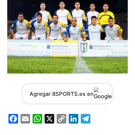
Agregar 8SPORTS.es en
Facebook
Email
WhatsApp
X
Copy
LinkedIn
Telegram
Link