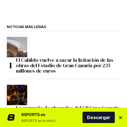
NOTICIAS MÁS LEÍDAS
El Cabildo vuelve a sacar la licitación de las
obras del Estadio de Gran Canaria por 235
millones de euros
La campaña de abonados del CB Gran Canaria
25/26 sitúa al club entre los grandes de
8SPORTS.es
×
Descargar
Europa en los Sports Business Awards 2026
8SPORTS en tu móvil.