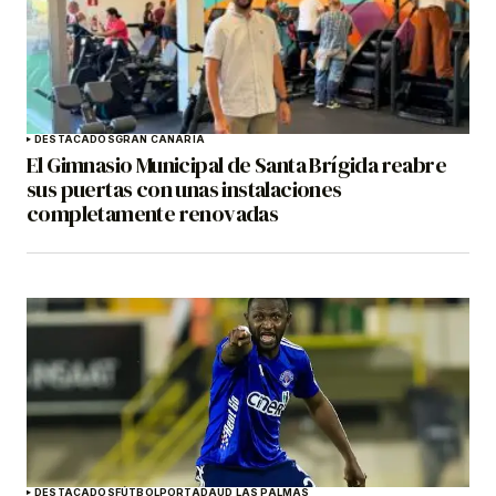
DESTACADOS
GRAN CANARIA
El Gimnasio Municipal de Santa Brígida reabre
sus puertas con unas instalaciones
completamente renovadas
DESTACADOS
FÚTBOL
PORTADA
UD LAS PALMAS