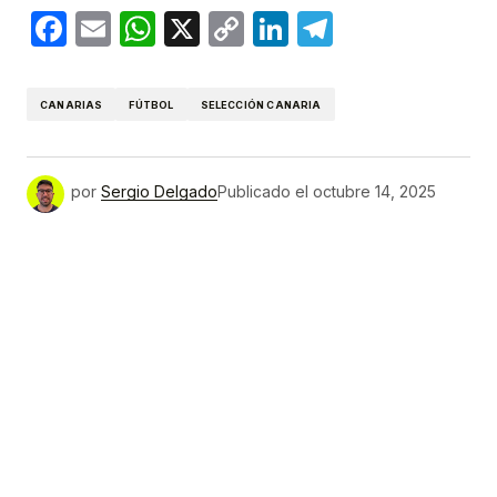
Facebook
Email
WhatsApp
X
Copy
LinkedIn
Telegram
Link
CANARIAS
FÚTBOL
SELECCIÓN CANARIA
por
Sergio Delgado
Publicado el
octubre 14, 2025