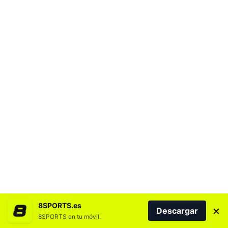
8SPORTS.es
×
Descargar
8SPORTS en tu móvil.