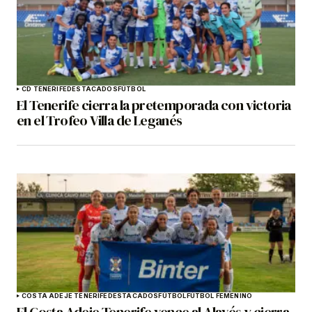
CD TENERIFE
DESTACADOS
FÚTBOL
El Tenerife cierra la pretemporada con victoria
en el Trofeo Villa de Leganés
COSTA ADEJE TENERIFE
DESTACADOS
FÚTBOL
FÚTBOL FEMENINO
El Costa Adeje Tenerife vence al Alavés y cierra