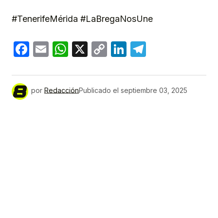
#TenerifeMérida #LaBregaNosUne
Facebook
Email
WhatsApp
X
Copy
LinkedIn
Telegram
Link
por
Redacción
Publicado el
septiembre 03, 2025