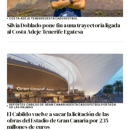
COSTA ADEJE TENERIFE
DESTACADOS
FÚTBOL
Silvia Doblado pone fin a una trayectoria ligada
al Costa Adeje Tenerife Egatesa
DEPORTES CABILDO DE GRAN CANARIA
DESTACADOS
FÚTBOL
PORTADA
UD LAS PALMAS
El Cabildo vuelve a sacar la licitación de las
obras del Estadio de Gran Canaria por 235
millones de euros