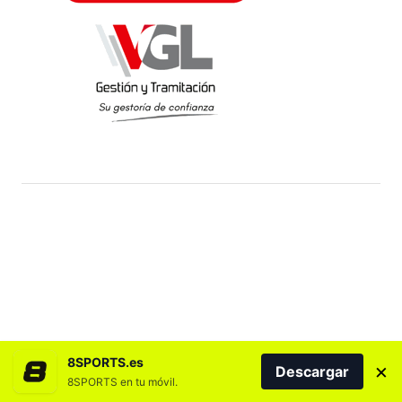
8SPORTS.es
×
Descargar
8SPORTS en tu móvil.