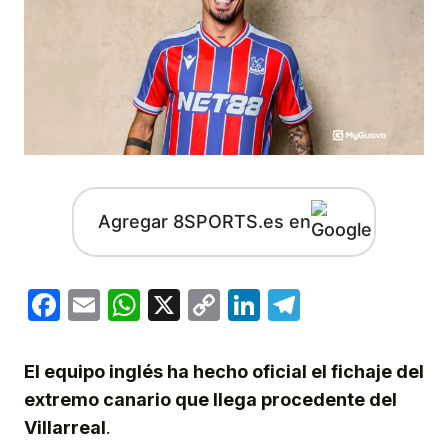
Agregar 8SPORTS.es en
Facebook
Email
WhatsApp
X
Copy
LinkedIn
Telegram
Link
El equipo inglés ha hecho oficial el fichaje del
extremo canario que llega procedente del
Villarreal
.