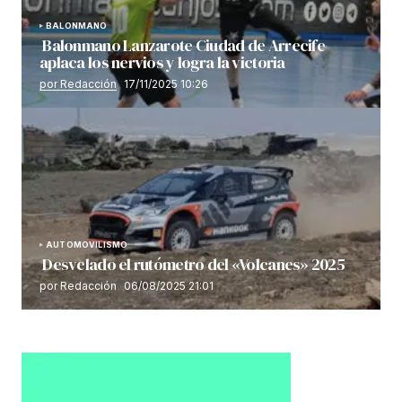
BALONMANO
Balonmano Lanzarote Ciudad de Arrecife
aplaca los nervios y logra la victoria
por Redacción
17/11/2025 10:26
AUTOMOVILISMO
Desvelado el rutómetro del «Volcanes» 2025
por Redacción
06/08/2025 21:01