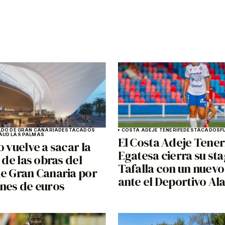
LDO DE GRAN CANARIA
DESTACADOS
COSTA ADEJE TENERIFE
DESTACADOS
F
A
UD LAS PALMAS
El Costa Adeje Tener
o vuelve a sacar la
Egatesa cierra su st
n de las obras del
Tafalla con un nuevo
de Gran Canaria por
ante el Deportivo Al
ones de euros