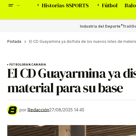
Historias 8SPORTS
Fútbol
Balo
Industria del Deporte
Trail
Go
Portada
El CD Guayarmina ya disfruta de los nuevos lotes de materi
FÚTBOL
GRAN CANARIA
El CD Guayarmina ya dis
material para su base
por
Redacción
27/08/2025 14:45