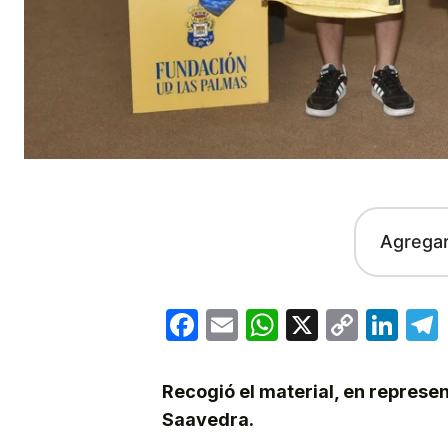
Agrega
Facebook
Email
WhatsApp
X
Copy
Lin
Link
Recogió el material, en represe
Saavedra.