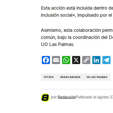
Esta acción está incluida dentro d
inclusión social», impulsado por e
Asimismo, esta colaboración permi
común, bajo la coordinación del 
UD Las Palmas.
Facebook
Email
WhatsApp
X
Copy
Lin
Link
FÚTBOL
GRAN CANARIA
UD LAS PALMAS
por
Redacción
Publicado el
agosto 2