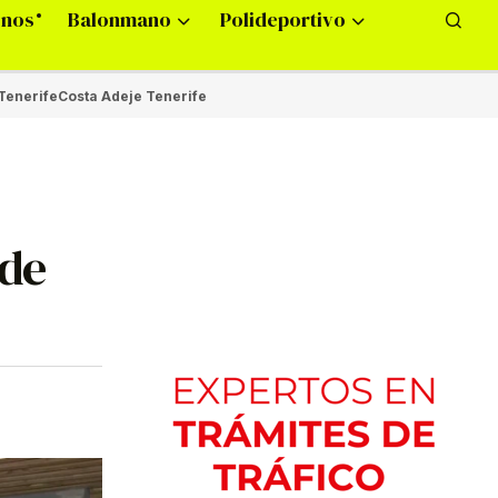
onos
Balonmano
Polideportivo
Tenerife
Costa Adeje Tenerife
 de