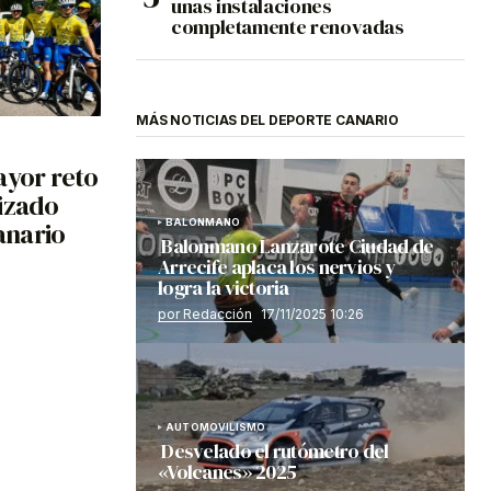
unas instalaciones
completamente renovadas
MÁS NOTICIAS DEL DEPORTE CANARIO
ayor reto
lizado
canario
BALONMANO
Balonmano Lanzarote Ciudad de
Arrecife aplaca los nervios y
logra la victoria
por Redacción
17/11/2025 10:26
AUTOMOVILISMO
Desvelado el rutómetro del
«Volcanes» 2025