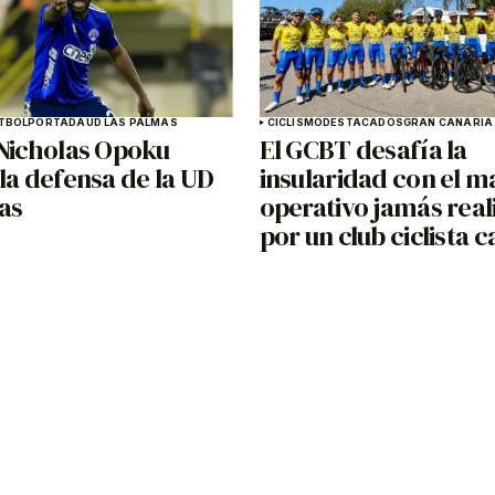
TBOL
PORTADA
UD LAS PALMAS
CICLISMO
DESTACADOS
GRAN CANARIA
 Nicholas Opoku
El GCBT desafía la
la defensa de la UD
insularidad con el m
as
operativo jamás rea
por un club ciclista 