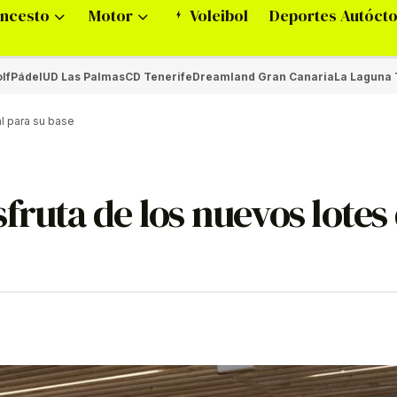
ncesto
Motor
Voleibol
Deportes Autóct
lf
Pádel
UD Las Palmas
CD Tenerife
Dreamland Gran Canaria
La Laguna 
al para su base
fruta de los nuevos lotes