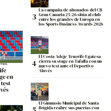
La campaña de abonados del CB
Gran Canaria 25/26 sitúa al club
entre los grandes de Europa en
los Sports Business Awards 2026
El Costa Adeje Tenerife Egatesa
cierra su stage en Tafalla con un
ÚTBOL
nuevo test ante el Deportivo
ife
Alavés
age en
 test
avés
El Gimnasio Municipal de Santa
Brígida reabre sus puertas con