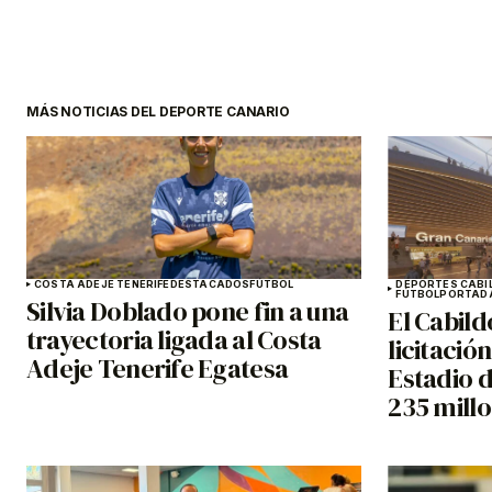
MÁS NOTICIAS DEL DEPORTE CANARIO
COSTA ADEJE TENERIFE
DESTACADOS
FÚTBOL
DEPORTES CABI
FÚTBOL
PORTAD
Silvia Doblado pone fin a una
El Cabild
trayectoria ligada al Costa
licitació
Adeje Tenerife Egatesa
Estadio 
235 mill