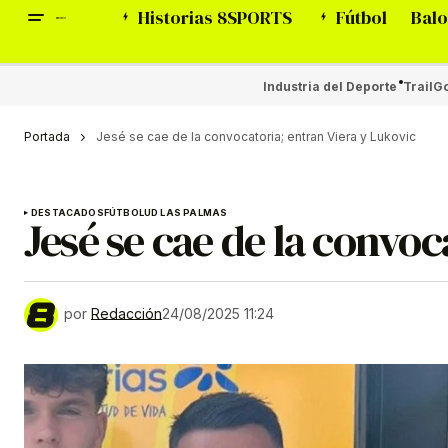
Historias 8SPORTS
Fútbol
Balo
Industria del Deporte
Trail
Go
Portada
Jesé se cae de la convocatoria; entran Viera y Lukovic
DESTACADOS
FÚTBOL
UD LAS PALMAS
Jesé se cae de la convoc
por
Redacción
24/08/2025 11:24