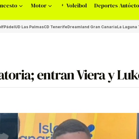
ncesto
Motor
Voleibol
Deportes Autóct
lf
Pádel
UD Las Palmas
CD Tenerife
Dreamland Gran Canaria
La Laguna 
atoria; entran Viera y Lu