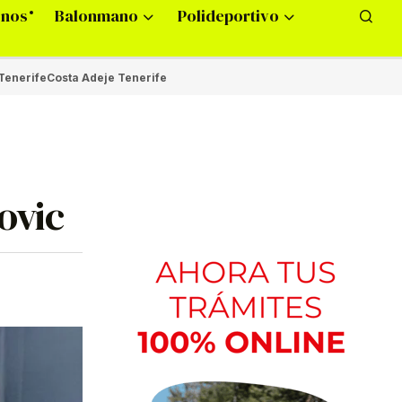
onos
Balonmano
Polideportivo
Tenerife
Costa Adeje Tenerife
kovic