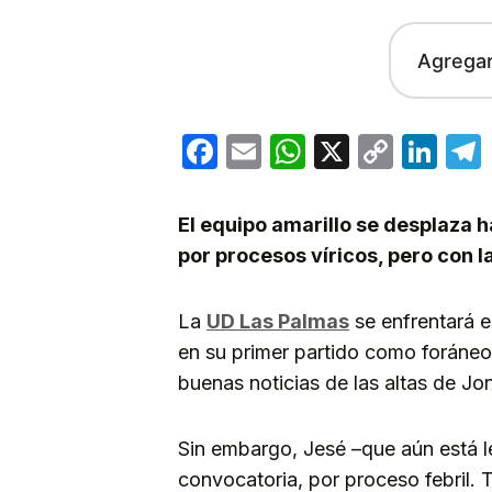
Agrega
Facebook
Email
WhatsApp
X
Copy
Lin
Link
El equipo amarillo se desplaza h
por procesos víricos, pero con la
La
UD Las Palmas
se enfrentará e
en su primer partido como foráneo
buenas noticias de las altas de Jo
Sin embargo, Jesé –que aún está le
convocatoria, por proceso febril. 