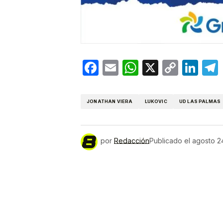
Facebook
Email
WhatsApp
X
Copy
Lin
Link
JONATHAN VIERA
LUKOVIC
UD LAS PALMAS
por
Redacción
Publicado el
agosto 2