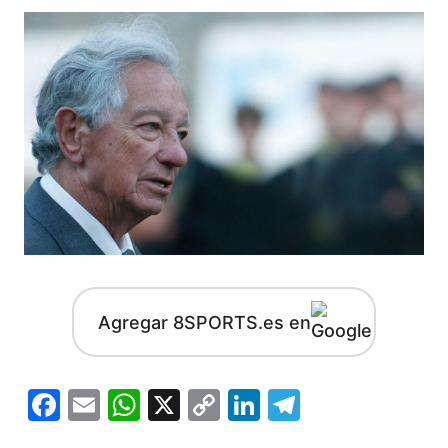
Agregar 8SPORTS.es en
Facebook
Email
WhatsApp
X
Copy
LinkedIn
Telegram
Link