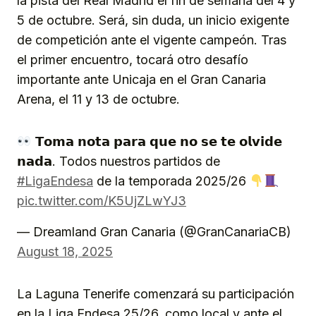
la pista del Real Madrid el fin de semana del 4 y
5 de octubre. Será, sin duda, un inicio exigente
de competición ante el vigente campeón. Tras
el primer encuentro, tocará otro desafío
importante ante Unicaja en el Gran Canaria
Arena, el 11 y 13 de octubre.
𝗧𝗼𝗺𝗮 𝗻𝗼𝘁𝗮 𝗽𝗮𝗿𝗮 𝗾𝘂𝗲 𝗻𝗼 𝘀𝗲 𝘁𝗲 𝗼𝗹𝘃𝗶𝗱𝗲
𝗻𝗮𝗱𝗮. Todos nuestros partidos de
#LigaEndesa
de la temporada 2025/26
pic.twitter.com/K5UjZLwYJ3
— Dreamland Gran Canaria (@GranCanariaCB)
August 18, 2025
La Laguna Tenerife comenzará su participación
en la Liga Endesa 25/26, como local y ante el