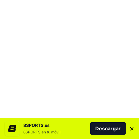
8SPORTS.es
×
Descargar
8SPORTS en tu móvil.