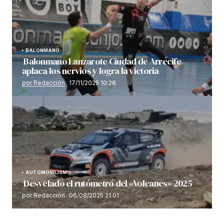
BALONMANO
Balonmano Lanzarote Ciudad de Arrecife
aplaca los nervios y logra la victoria
por Redacción
17/11/2025 10:26
AUTOMOVILISMO
Desvelado el rutómetro del «Volcanes» 2025
por Redacción
06/08/2025 21:01