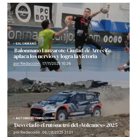
BALONMANO
Balonmano Lanzarote Ciudad de Arrecife
aplaca los nervios y logra la victoria
por Redacción
17/11/2025 10:26
AUTOMOVILISMO
Desvelado el rutómetro del «Volcanes» 2025
por Redacción
06/08/2025 21:01