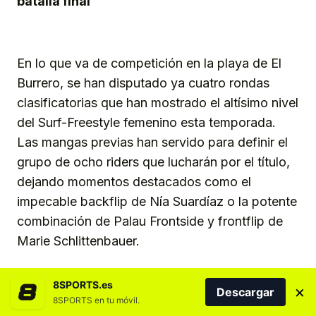
batalla final
En lo que va de competición en la playa de El
Burrero, se han disputado ya cuatro rondas
clasificatorias que han mostrado el altísimo nivel
del Surf-Freestyle femenino esta temporada.
Las mangas previas han servido para definir el
grupo de ocho riders que lucharán por el título,
dejando momentos destacados como el
impecable backflip de Nía Suardíaz o la potente
combinación de Palau Frontside y frontflip de
Marie Schlittenbauer.
8SPORTS.es
×
Descargar
8SPORTS en tu móvil.
Tras estas rondas iniciales, la lucha por un