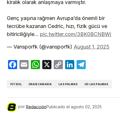
kiralık olarak anlaşmaya varmıştır.
Genç yaşına rağmen Avrupa’da önemli bir
tecrübe kazanan Cedric, hızı, fizik gücü ve
bitiriciliğiyle…
pic.twitter.com/3BK0BCNBWj
— Vansporfk (@vansporfk)
August 1, 2025
Facebook
Email
WhatsApp
X
Copy
LinkedIn
Telegram
Link
FÚTBOL
GRAN CANARIA
LAS PALMAS
UD LAS PALMAS
por
Redacción
Publicado el
agosto 02, 2025