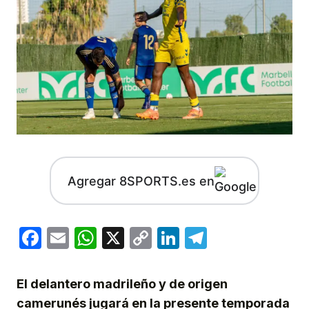
Agregar 8SPORTS.es en
Facebook
Email
WhatsApp
X
Copy
LinkedIn
Telegram
Link
El delantero madrileño y de origen
camerunés jugará en la presente temporada