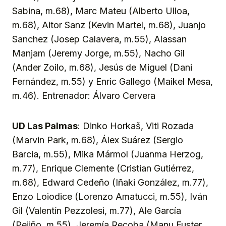
Sabina, m.68), Marc Mateu (Alberto Ulloa,
m.68), Aitor Sanz (Kevin Martel, m.68), Juanjo
Sanchez (Josep Calavera, m.55), Alassan
Manjam (Jeremy Jorge, m.55), Nacho Gil
(Ander Zoilo, m.68), Jesús de Miguel (Dani
Fernández, m.55) y Enric Gallego (Maikel Mesa,
m.46). Entrenador: Álvaro Cervera
UD Las Palmas
: Dinko Horkaš, Viti Rozada
(Marvin Park, m.68), Álex Suárez (Sergio
Barcia, m.55), Mika Mármol (Juanma Herzog,
m.77), Enrique Clemente (Cristian Gutiérrez,
m.68), Edward Cedeño (Iñaki González, m.77),
Enzo Loiodice (Lorenzo Amatucci, m.55), Iván
Gil (Valentín Pezzolesi, m.77), Ale García
(Pejiño, m.55), Jeremía Recoba (Manu Fuster,