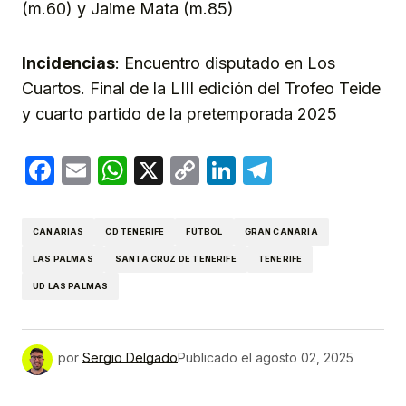
(m.60) y Jaime Mata (m.85)
Incidencias
: Encuentro disputado en Los
Cuartos. Final de la LIII edición del Trofeo Teide
y cuarto partido de la pretemporada 2025
Facebook
Email
WhatsApp
X
Copy
LinkedIn
Telegram
Link
CANARIAS
CD TENERIFE
FÚTBOL
GRAN CANARIA
LAS PALMAS
SANTA CRUZ DE TENERIFE
TENERIFE
UD LAS PALMAS
por
Sergio Delgado
Publicado el
agosto 02, 2025