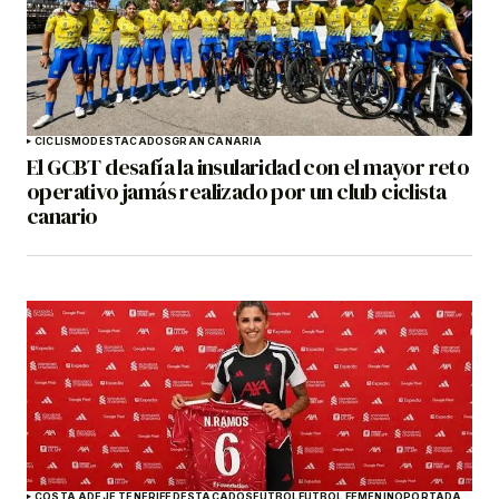
CICLISMO
DESTACADOS
GRAN CANARIA
El GCBT desafía la insularidad con el mayor reto
operativo jamás realizado por un club ciclista
canario
COSTA ADEJE TENERIFE
DESTACADOS
FÚTBOL
FÚTBOL FEMENINO
PORTADA