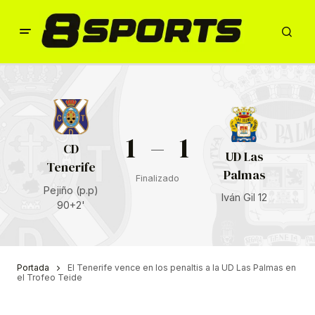
1
–
1
CD
UD Las
Tenerife
Palmas
Finalizado
Pejiño (p.p)
Iván Gil 12
90+2'
Portada
El Tenerife vence en los penaltis a la UD Las Palmas en
el Trofeo Teide