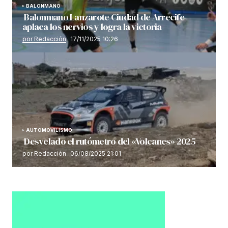
BALONMANO
Balonmano Lanzarote Ciudad de Arrecife
aplaca los nervios y logra la victoria
por Redacción
17/11/2025 10:26
AUTOMOVILISMO
Desvelado el rutómetro del «Volcanes» 2025
por Redacción
06/08/2025 21:01