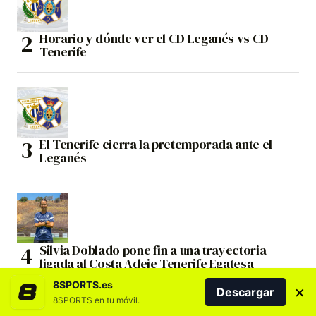
Horario y dónde ver el CD Leganés vs CD
Tenerife
El Tenerife cierra la pretemporada ante el
Leganés
Silvia Doblado pone fin a una trayectoria
ligada al Costa Adeje Tenerife Egatesa
8SPORTS.es
×
Descargar
8SPORTS en tu móvil.