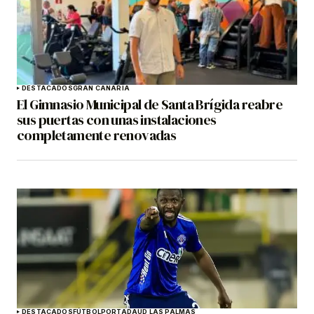
DESTACADOS
GRAN CANARIA
El Gimnasio Municipal de Santa Brígida reabre
sus puertas con unas instalaciones
completamente renovadas
DESTACADOS
FÚTBOL
PORTADA
UD LAS PALMAS