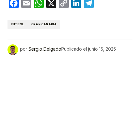
Facebook
Email
WhatsApp
X
Copy
LinkedIn
Telegram
Link
FÚTBOL
GRAN CANARIA
por
Sergio Delgado
Publicado el
junio 15, 2025