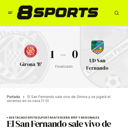
1
–
0
UD San
Girona 'B'
Finalizado
Fernando
Portada
El San Fernando sale vivo de Girona y se jugará el
ascenso en su casa (1-0)
DESTACADOS
FÚTBOL
PORTADA
TERCERA RFEF Y REGIONALES
El San Fernando sale vivo de