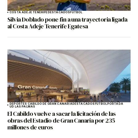
COSTA ADEJE TENERIFE
DESTACADOS
FÚTBOL
Silvia Doblado pone fin a una trayectoria ligada
al Costa Adeje Tenerife Egatesa
DEPORTES CABILDO DE GRAN CANARIA
DESTACADOS
FÚTBOL
PORTADA
UD LAS PALMAS
El Cabildo vuelve a sacar la licitación de las
obras del Estadio de Gran Canaria por 235
millones de euros