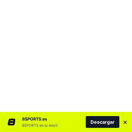
8SPORTS.es
×
Descargar
8SPORTS en tu móvil.