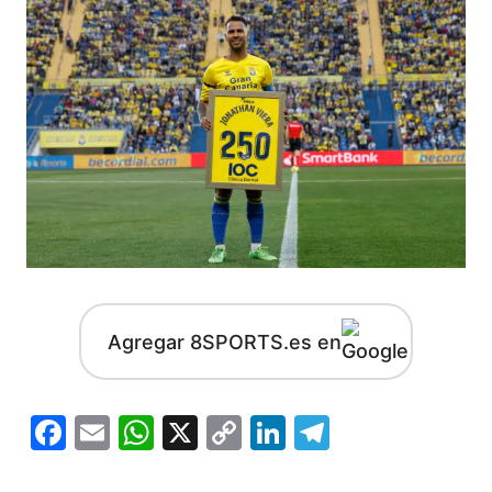
Agregar 8SPORTS.es en
Facebook
Email
WhatsApp
X
Copy
LinkedIn
Telegram
Link