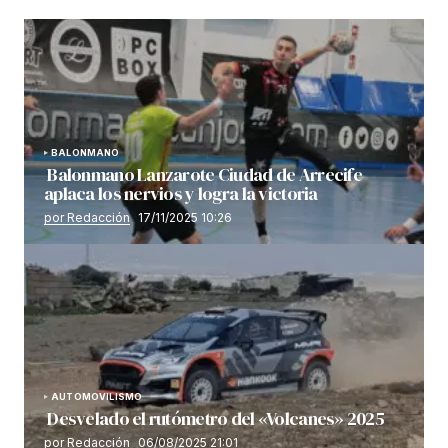
BALONMANO
Balonmano Lanzarote Ciudad de Arrecife
aplaca los nervios y logra la victoria
por Redacción
17/11/2025 10:26
AUTOMOVILISMO
Desvelado el rutómetro del «Volcanes» 2025
por Redacción
06/08/2025 21:01