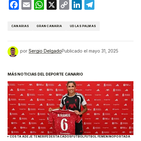
Facebook
Email
WhatsApp
X
Copy
LinkedIn
Telegram
Link
CANARIAS
GRAN CANARIA
UD LAS PALMAS
por
Sergio Delgado
Publicado el
mayo 31, 2025
MÁS NOTICIAS DEL DEPORTE CANARIO
COSTA ADEJE TENERIFE
DESTACADOS
FÚTBOL
FÚTBOL FEMENINO
PORTADA