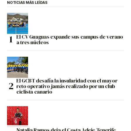
NOTICIAS MÁS LEÍDAS
El CV Guaguas expande sus campus de verano
a tres núcleos
El GCBT desafía la insularidad con el mayor
reto operativo jamás realizado por un club
ciclista canario
Natalia Ramos deja el Costa Adeje Tenerife