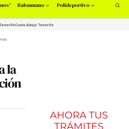
onos
Balonmano
Polideportivo
Tenerife
Costa Adeje Tenerife
tivas
a la
ación