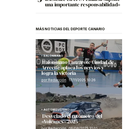
una importante responsabilidad»
MÁS NOTICIAS DEL DEPORTE CANARIO
BALONMANO
Balonmano Lanzarote Ciudad de
Arrecife aplaca los nervios y
logra la victoria
por Redacción
17/11/2025 10:26
AUTOMOVILISMO
Desvelado el rutómetro del
«Volcanes» 2025
por Redacción
06/08/2025 21:01