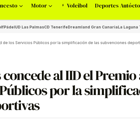
ncesto
Motor
Voleibol
Deportes Autóct
lf
Pádel
UD Las Palmas
CD Tenerife
Dreamland Gran Canaria
La Laguna 
ad de los Servicios Públicos por la simplificación de las subvenciones depor
concede al IID el Premio 
 Públicos por la simplific
ortivas