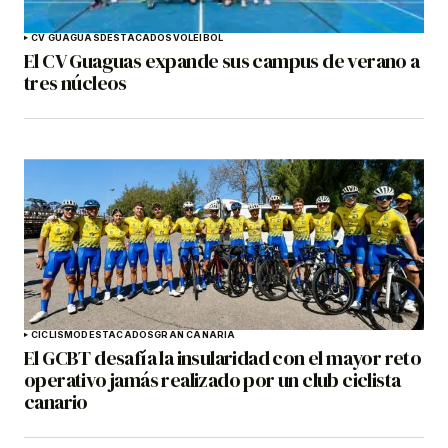
CV GUAGUAS
DESTACADOS
VOLEIBOL
El CV Guaguas expande sus campus de verano a
tres núcleos
CICLISMO
DESTACADOS
GRAN CANARIA
El GCBT desafía la insularidad con el mayor reto
operativo jamás realizado por un club ciclista
canario