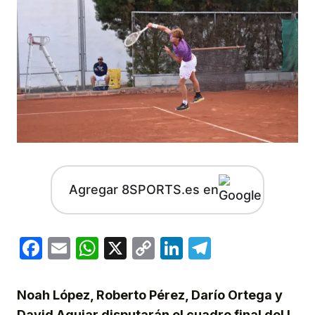
Agregar 8SPORTS.es en
Facebook
Email
WhatsApp
X
Copy
LinkedIn
Telegram
Link
Noah López, Roberto Pérez, Darío Ortega y
David Aguiar disputarán el cuadro final del I