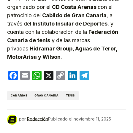
organizado por el
CD Costa Arenas
con el
patrocinio del
Cabildo de Gran Canaria
, a
través del
Instituto Insular de Deportes
, y
cuenta con la colaboración de la
Federación
Canaria de tenis
y de las marcas
privadas
Hidramar Group, Aguas de Teror,
MotorArisa y Wilson
.
Facebook
Email
WhatsApp
X
Copy
LinkedIn
Telegram
Link
CANARIAS
GRAN CANARIA
TENIS
por
Redacción
Publicado el
noviembre 11, 2025