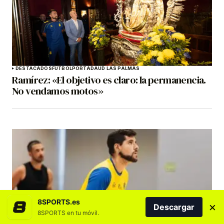
DESTACADOS
FÚTBOL
PORTADA
UD LAS PALMAS
Ramírez: «El objetivo es claro: la permanencia.
No vendamos motos»
8SPORTS.es
×
Descargar
8SPORTS en tu móvil.
DESTACADOS
HIDRAMAR EMALSA GRAN CANARIA
VOLEIBOL