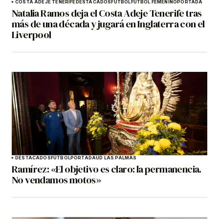
COSTA ADEJE TENERIFE
DESTACADOS
FÚTBOL
FÚTBOL FEMENINO
PORTADA
Natalia Ramos deja el Costa Adeje Tenerife tras
más de una década y jugará en Inglaterra con el
Liverpool
DESTACADOS
FÚTBOL
PORTADA
UD LAS PALMAS
Ramírez: «El objetivo es claro: la permanencia.
No vendamos motos»