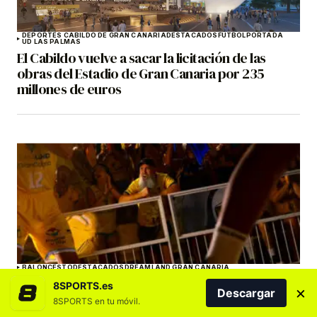
DEPORTES CABILDO DE GRAN CANARIA
DESTACADOS
FÚTBOL
PORTADA
UD LAS PALMAS
El Cabildo vuelve a sacar la licitación de las
obras del Estadio de Gran Canaria por 235
millones de euros
BALONCESTO
DESTACADOS
DREAMLAND GRAN CANARIA
La campaña de abonados del CB Gran Canaria
8SPORTS.es
×
Descargar
25/26 sitúa al club entre los grandes de Europa
8SPORTS en tu móvil.
en los Sports Business Awards 2026