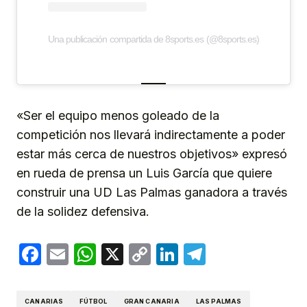
Una publicación compartida de 8sports.es (@8sports.es)
«Ser el equipo menos goleado de la
competición nos llevará indirectamente a poder
estar más cerca de nuestros objetivos» expresó
en rueda de prensa un Luis García que quiere
construir una UD Las Palmas ganadora a través
de la solidez defensiva.
Facebook
Email
WhatsApp
X
Copy
LinkedIn
Telegram
Link
CANARIAS
FÚTBOL
GRAN CANARIA
LAS PALMAS