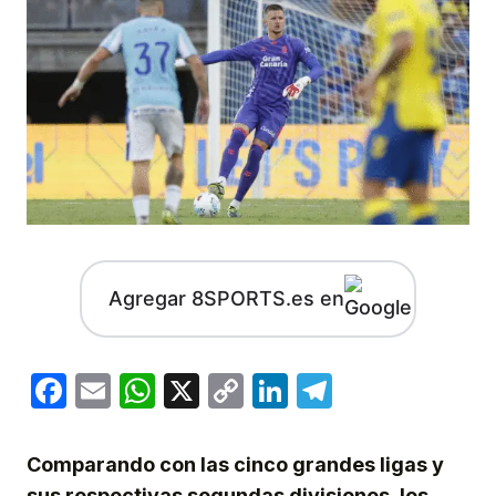
Agregar 8SPORTS.es en
Facebook
Email
WhatsApp
X
Copy
LinkedIn
Telegram
Link
Comparando con las cinco grandes ligas y
sus respectivas segundas divisiones, los