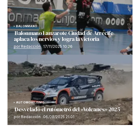
BALONMANO
Balonmano Lanzarote Ciudad de Arrecife
aplaca los nervios y logra la victoria
por Redacción
17/11/2025 10:26
AUTOMOVILISMO
Desvelado el rutómetro del «Volcanes» 2025
por Redacción
06/08/2025 21:01