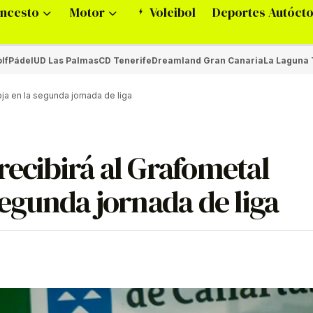
ncesto
Motor
Voleibol
Deportes Autóct
lf
Pádel
UD Las Palmas
CD Tenerife
Dreamland Gran Canaria
La Laguna 
oja en la segunda jornada de liga
recibirá al Grafometal
segunda jornada de liga