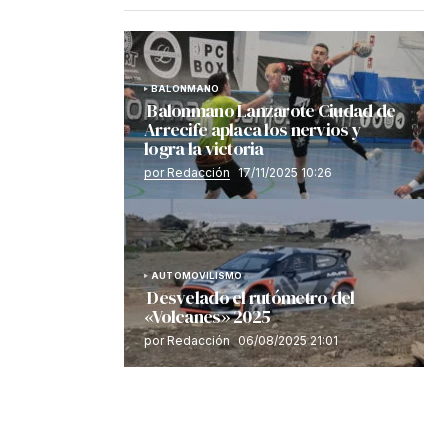
BALONMANO
Balonmano Lanzarote Ciudad de
Arrecife aplaca los nervios y
logra la victoria
por Redacción
17/11/2025 10:26
AUTOMOVILISMO
Desvelado el rutómetro del
«Volcanes» 2025
por Redacción
06/08/2025 21:01