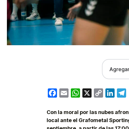
Agrega
Facebook
Email
WhatsApp
X
Copy
Lin
Link
Con la moral por las nubes afro
local ante el Grafometal Sporti
septiembre, a partir de las 17:00