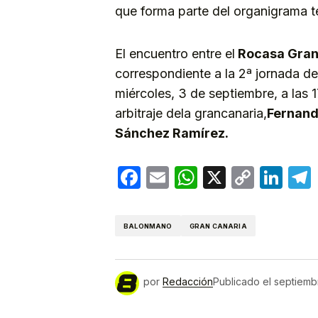
que forma parte del organigrama t
El encuentro entre el
Rocasa Gran
correspondiente a la 2ª jornada de 
miércoles, 3 de septiembre, a las 
arbitraje dela grancanaria,
Fernand
Sánchez Ramírez.
Facebook
Email
WhatsApp
X
Copy
Lin
Link
BALONMANO
GRAN CANARIA
por
Redacción
Publicado el
septiemb