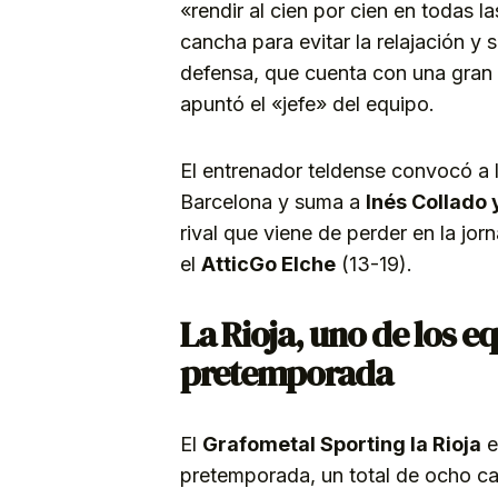
«rendir al cien por cien en todas la
cancha para evitar la relajación y
defensa, que cuenta con una gran
apuntó el «jefe» del equipo.
El entrenador teldense convocó a 
Barcelona y suma a
Inés Collado 
rival que viene de perder en la jor
el
AtticGo
Elche
(13-19).
La Rioja, uno de los e
pretemporada
El
Grafometal Sporting la Rioja
e
pretemporada, un total de ocho c