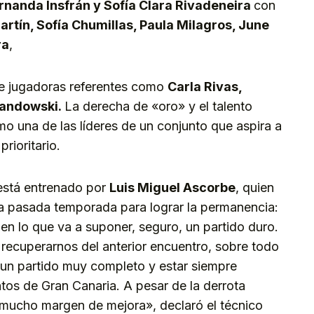
nanda Insfrán y Sofía Clara Rivadeneira
con
artín, Sofía Chumillas, Paula Milagros, June
ra
,
 de jugadoras referentes como
Carla Rivas,
wandowski.
La derecha de «oro» y el talento
o una de las líderes de un conjunto que aspira a
rioritario.
está entrenado por
Luis Miguel Ascorbe
, quien
e la pasada temporada para lograr la permanencia:
n lo que va a suponer, seguro, un partido duro.
 recuperarnos del anterior encuentro, sobre todo
r un partido muy completo y estar siempre
tos de Gran Canaria. A pesar de la derrota
 y mucho margen de mejora», declaró el técnico