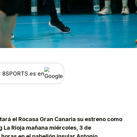
r 8SPORTS.es en
kedIn
Telegram
ntará el Rocasa Gran Canaria su estreno como
ng La Rioja mañana miércoles, 3 de
 horas en el pabellón insular Antonio