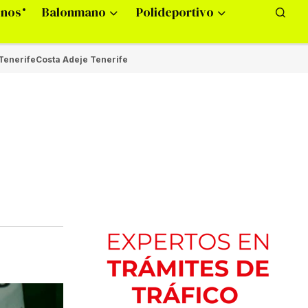
onos
Balonmano
Polideportivo
Tenerife
Costa Adeje Tenerife