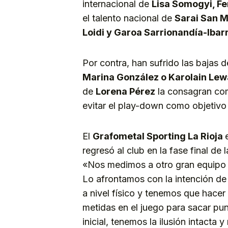
internacional de
Lisa
Somogyi, Fer
el talento nacional de
Sarai San M
Loidi y Garoa Sarrionandía-Ibar
Por contra, han sufrido las bajas
Marina González o Karolain Le
de
Lorena Pérez
la consagran com
evitar el play-down como objetivo p
El
Grafometal Sporting La Rioja
regresó al club en la fase final d
«Nos medimos a otro gran equipo e
Lo afrontamos con la intención de
a nivel físico y tenemos que hace
metidas en el juego para sacar pun
inicial, tenemos la ilusión intacta