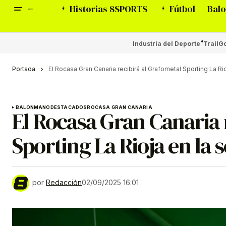
Historias 8SPORTS
Fútbol
Balo
Industria del Deporte
Trail
Go
Portada
El Rocasa Gran Canaria recibirá al Grafometal Sporting La Ri
BALONMANO
DESTACADOS
ROCASA GRAN CANARIA
El Rocasa Gran Canaria 
Sporting La Rioja en la 
por
Redacción
02/09/2025 16:01