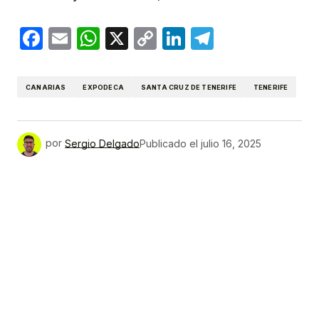
Facebook
Email
WhatsApp
X
Copy
LinkedIn
Telegram
Link
CANARIAS
EXPODECA
SANTA CRUZ DE TENERIFE
TENERIFE
por
Sergio Delgado
Publicado el
julio 16, 2025