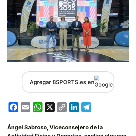
Agregar 8SPORTS.es en
Facebook
Email
WhatsApp
X
Copy
LinkedIn
Telegram
Link
Ángel Sabroso, Viceconsejero de la
Actividad Física y Deportes, explica algunas