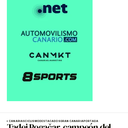
CANARIAS
CICLISMO
DESTACADOS
GRAN CANARIA
PORTADA
Tadej Pogačar, campeón del