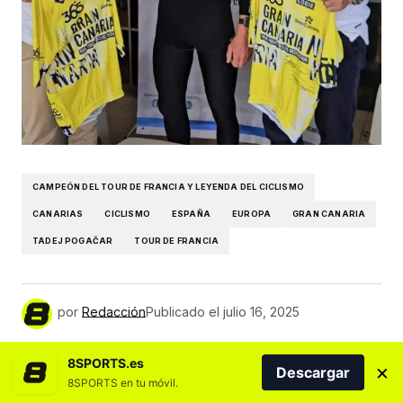
CAMPEÓN DEL TOUR DE FRANCIA Y LEYENDA DEL CICLISMO
CANARIAS
CICLISMO
ESPAÑA
EUROPA
GRAN CANARIA
TADEJ POGAČAR
TOUR DE FRANCIA
por
Redacción
Publicado el
julio 16, 2025
8SPORTS.es
×
Descargar
MÁS NOTICIAS DEL DEPORTE CANARIO
8SPORTS en tu móvil.