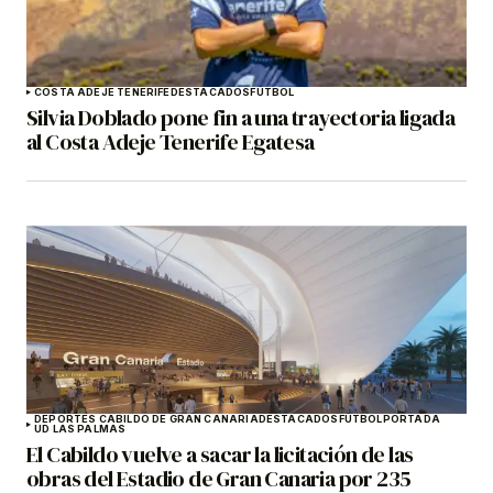
COSTA ADEJE TENERIFE
DESTACADOS
FÚTBOL
Silvia Doblado pone fin a una trayectoria ligada
al Costa Adeje Tenerife Egatesa
DEPORTES CABILDO DE GRAN CANARIA
DESTACADOS
FÚTBOL
PORTADA
UD LAS PALMAS
El Cabildo vuelve a sacar la licitación de las
obras del Estadio de Gran Canaria por 235