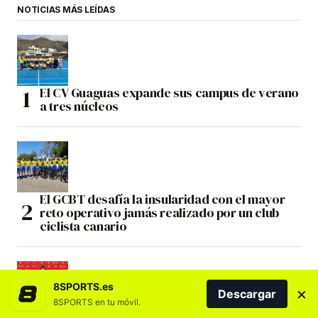
NOTICIAS MÁS LEÍDAS
El CV Guaguas expande sus campus de verano
a tres núcleos
El GCBT desafía la insularidad con el mayor
reto operativo jamás realizado por un club
ciclista canario
8SPORTS.es
×
Descargar
8SPORTS en tu móvil.