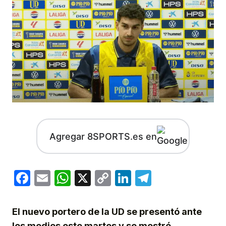
Agregar 8SPORTS.es en
Facebook
Email
WhatsApp
X
Copy
LinkedIn
Telegram
Link
El nuevo portero de la UD se presentó ante
los medios este martes y se mostró