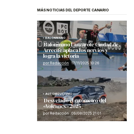
MÁS NOTICIAS DEL DEPORTE CANARIO
BALONMANO
Balonmano Lanzarote Ciudad de
Arrecife aplaca los nervios y
logra la victoria
por Redacción
17/11/2025 10:26
AUTOMOVILISMO
Desvelado el rutómetro del
«Volcanes» 2025
por Redacción
06/08/2025 21:01