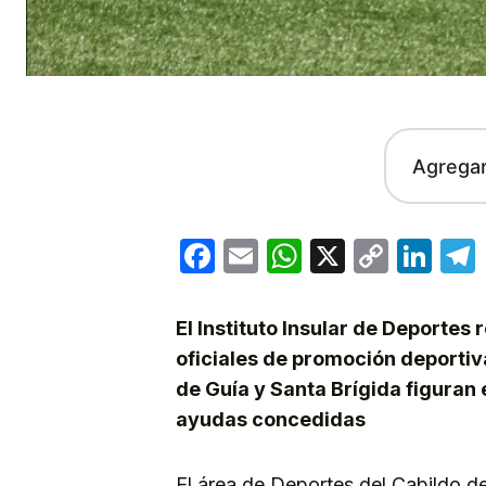
Agrega
Facebook
Email
WhatsApp
X
Copy
Lin
Link
El Instituto Insular de Deportes
oficiales de promoción deportiv
de Guía y Santa Brígida figuran
ayudas concedidas
El área de Deportes del Cabildo de 