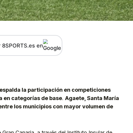
r 8SPORTS.es en
kedIn
Telegram
 respalda la participación en competiciones
a en categorías de base
.
Agaete, Santa María
 entre los municipios con mayor volumen de
Gran Canaria, a través del Instituto Insular de