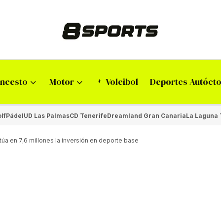
ncesto
Motor
Voleibol
Deportes Autóct
lf
Pádel
UD Las Palmas
CD Tenerife
Dreamland Gran Canaria
La Laguna 
túa en 7,6 millones la inversión en deporte base