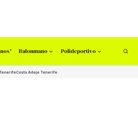
onos
Balonmano
Polideportivo
Tenerife
Costa Adeje Tenerife