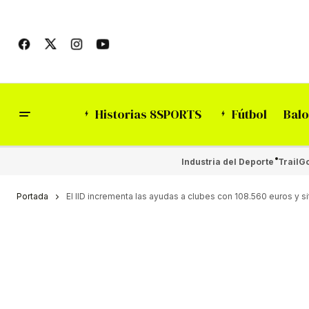
Historias 8SPORTS
Fútbol
Balo
Industria del Deporte
Trail
Go
Portada
El IID incrementa las ayudas a clubes con 108.560 euros y si