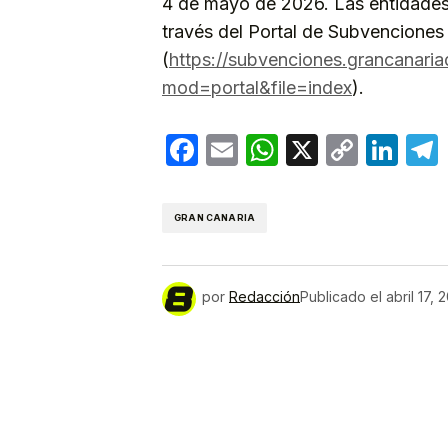
4 de mayo de 2026. Las entidades 
través del Portal de Subvenciones 
(
https://subvenciones.grancanari
mod=portal&file=index
).
Facebook
Email
WhatsApp
X
Copy
Lin
Link
GRAN CANARIA
por
Redacción
Publicado el
abril 17, 