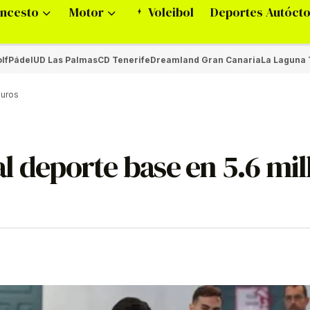
ncesto
Motor
Voleibol
Deportes Autóct
lf
Pádel
UD Las Palmas
CD Tenerife
Dreamland Gran Canaria
La Laguna 
euros
 al deporte base en 5.6 mi