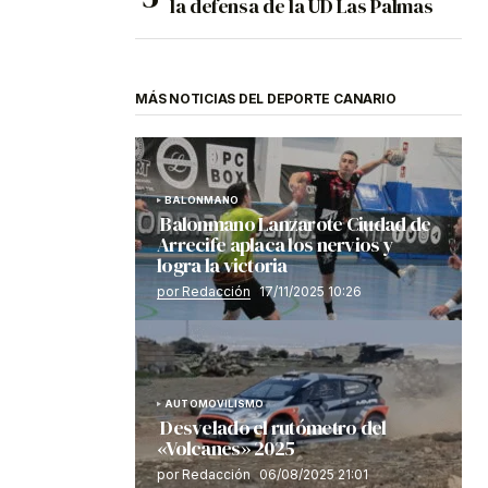
la defensa de la UD Las Palmas
MÁS NOTICIAS DEL DEPORTE CANARIO
BALONMANO
Balonmano Lanzarote Ciudad de
Arrecife aplaca los nervios y
logra la victoria
por Redacción
17/11/2025 10:26
AUTOMOVILISMO
Desvelado el rutómetro del
«Volcanes» 2025
por Redacción
06/08/2025 21:01