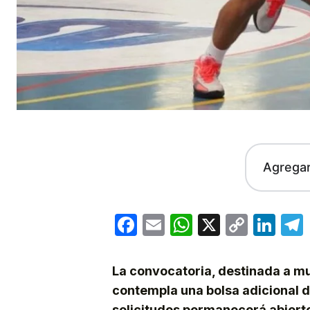
Agrega
Facebook
Email
WhatsApp
X
Copy
Lin
Link
La convocatoria, destinada a m
contempla una bolsa adicional 
solicitudes permanecerá abierto