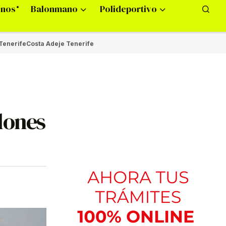
onos
Balonmano
Polideportivo
Tenerife
Costa Adeje Tenerife
llones