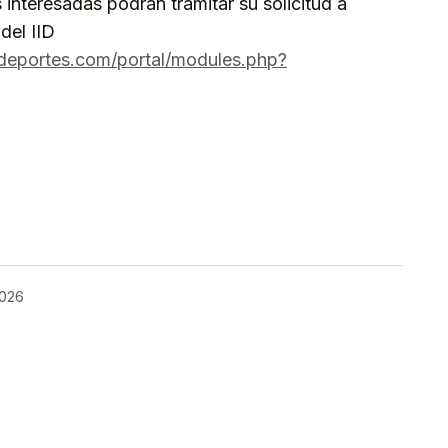
interesadas podrán tramitar su solicitud a
del IID
adeportes.com/portal/modules.php?
kedIn
Telegram
2026