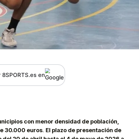
r 8SPORTS.es en
kedIn
Telegram
unicipios con menor densidad de población,
de 30.000 euros
.
El plazo de presentación de
 del 20 de abril hasta el 4 de mayo de 2026 a