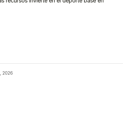
ás recursos invierte en el deporte base en
kedIn
Telegram
, 2026