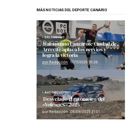
MÁS NOTICIAS DEL DEPORTE CANARIO
BALONMANO
Balonmano Lanzarote Ciudad de
Arrecife aplaca los nervios y
logra la victoria
por Redacción
17/11/2025 10:26
AUTOMOVILISMO
Desvelado el rutómetro del
«Volcanes» 2025
por Redacción
06/08/2025 21:01