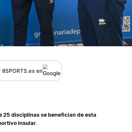
r 8SPORTS.es en
kedIn
Telegram
 25 disciplinas se benefician de esta
portivo insular
.