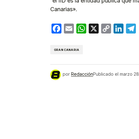
“el IID es la entidad pública que m
Canarias».
Facebook
Email
WhatsApp
X
Copy
Lin
Link
GRAN CANARIA
por
Redacción
Publicado el
marzo 28