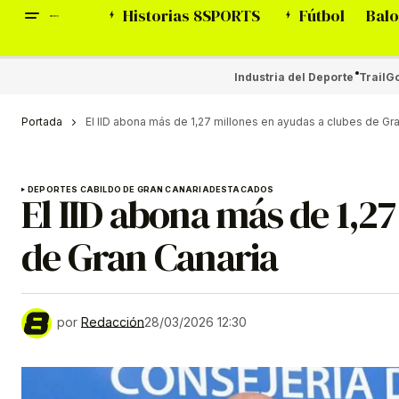
Historias 8SPORTS
Fútbol
Balo
Industria del Deporte
Trail
Go
Portada
El IID abona más de 1,27 millones en ayudas a clubes de Gr
DEPORTES CABILDO DE GRAN CANARIA
DESTACADOS
El IID abona más de 1,2
de Gran Canaria
por
Redacción
28/03/2026 12:30