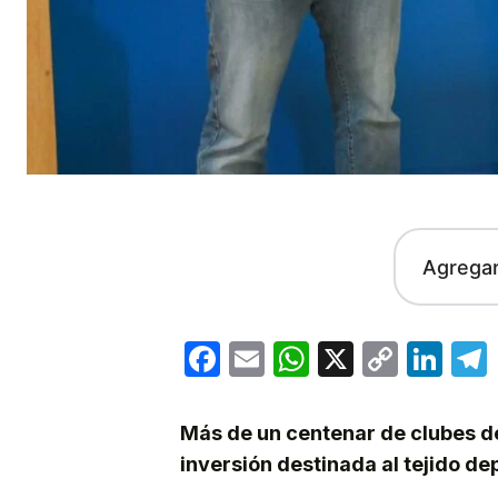
Agrega
Facebook
Email
WhatsApp
X
Copy
Lin
Link
Más de un centenar de clubes de
inversión destinada al tejido de