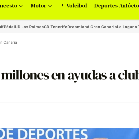
ncesto
Motor
Voleibol
Deportes Autóct
lf
Pádel
UD Las Palmas
CD Tenerife
Dreamland Gran Canaria
La Laguna 
an Canaria
7 millones en ayudas a clu