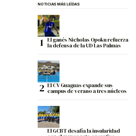
NOTICIAS MÁS LEÍDAS
El ganés Nicholas Opoku refuerza
la defensa de la UD Las Palmas
El CV Guaguas expande sus
campus de verano a tres núcleos
El GCBT desafía la insularidad