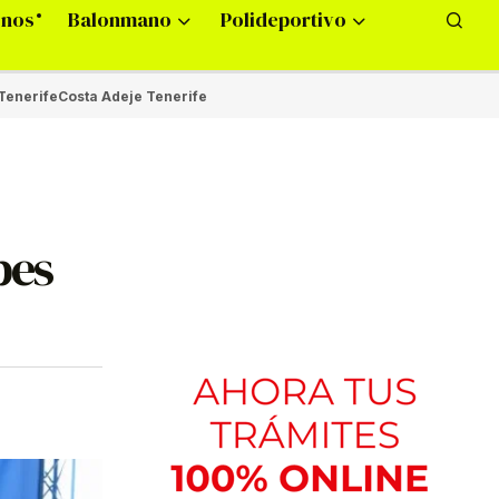
onos
Balonmano
Polideportivo
Tenerife
Costa Adeje Tenerife
bes