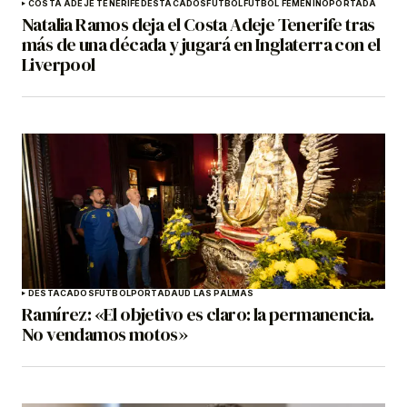
COSTA ADEJE TENERIFE
DESTACADOS
FÚTBOL
FÚTBOL FEMENINO
PORTADA
Natalia Ramos deja el Costa Adeje Tenerife tras
más de una década y jugará en Inglaterra con el
Liverpool
DESTACADOS
FÚTBOL
PORTADA
UD LAS PALMAS
Ramírez: «El objetivo es claro: la permanencia.
No vendamos motos»