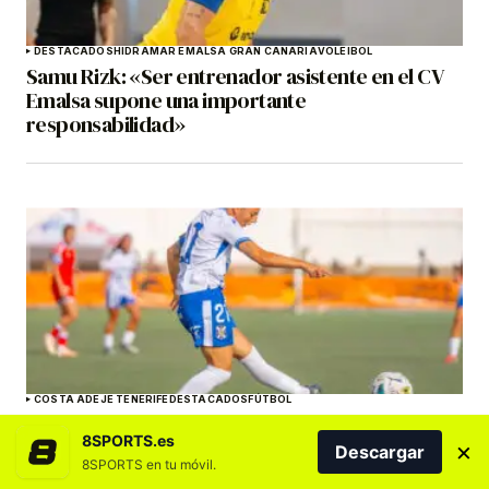
DESTACADOS
HIDRAMAR EMALSA GRAN CANARIA
VOLEIBOL
Samu Rizk: «Ser entrenador asistente en el CV
Emalsa supone una importante
responsabilidad»
COSTA ADEJE TENERIFE
DESTACADOS
FÚTBOL
Aithiara: “No solo ganamos al Athletic, también
8SPORTS.es
celebramos la victoria de la vuelta de Pisco”
×
Descargar
8SPORTS en tu móvil.