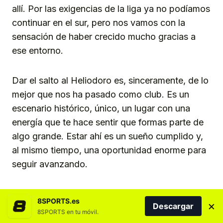
allí. Por las exigencias de la liga ya no podíamos
continuar en el sur, pero nos vamos con la
sensación de haber crecido mucho gracias a
ese entorno.
Dar el salto al Heliodoro es, sinceramente, de lo
mejor que nos ha pasado como club. Es un
escenario histórico, único, un lugar con una
energía que te hace sentir que formas parte de
algo grande. Estar ahí es un sueño cumplido y,
al mismo tiempo, una oportunidad enorme para
seguir avanzando.
Tenemos muchos retos por delante, claro, pero
8SPORTS.es
×
Descargar
jugar en el Heliodoro nos impulsa, nos inspira y
8SPORTS en tu móvil.
nos aporta muchísimo en todos los sentidos.