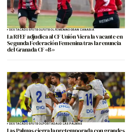
DESTACADOS
FÚTBOL
FÚTBOL FEMENINO
GRAN CANARIA
La RFEF adjudica al CF Unión Viera la vacante en
Segunda Federación Femenina tras la renuncia
del Granada CF «B»
DESTACADOS
FÚTBOL
PORTADA
UD LAS PALMAS
Las Palmas cierra la pretemporada con grandes