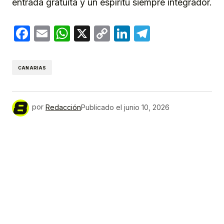
entrada gratuita y un espíritu siempre integrador.
Facebook
Email
WhatsApp
X
Copy
LinkedIn
Telegram
Link
CANARIAS
por
Redacción
Publicado el
junio 10, 2026