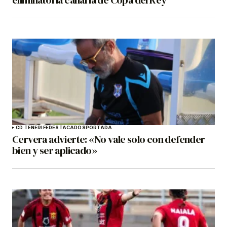
eliminatoria canaria de Copa del Rey
CD TENERIFE
DESTACADOS
PORTADA
Cervera advierte: «No vale solo con defender
bien y ser aplicado»