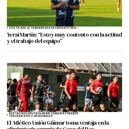
COSTA ADEJE TENERIFE
DESTACADOS
FÚTBOL
Yerai Martín: “Estoy muy contento con la actitud
y el trabajo del equipo”
DESTACADOS
FÚTBOL
GRAN CANARIA
TENERIFE
TERCERA RFEF Y REGIONALES
El Atlético Unión Güímar toma ventaja en la