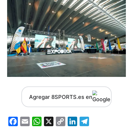
Agregar 8SPORTS.es en
Facebook
Email
WhatsApp
X
Copy
LinkedIn
Telegram
Link