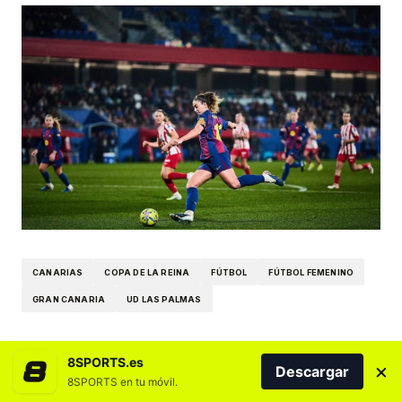
CANARIAS
COPA DE LA REINA
FÚTBOL
FÚTBOL FEMENINO
GRAN CANARIA
UD LAS PALMAS
8SPORTS.es
×
por
Sergio Delgado
Publicado el
abril 29, 2026
Descargar
8SPORTS en tu móvil.