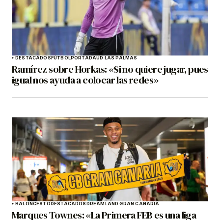
DESTACADOS
FÚTBOL
PORTADA
UD LAS PALMAS
Ramírez sobre Horkas: «Si no quiere jugar, pues
igual nos ayuda a colocar las redes»
BALONCESTO
DESTACADOS
DREAMLAND GRAN CANARIA
Marques Townes: «La Primera FEB es una liga