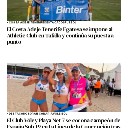
COSTA ADEJE TENERIFE
DESTACADOS
FÚTBOL
El Costa Adeje Tenerife Egatesa se impone al
Athletic Club en Tafalla y continúa su puesta a
punto
DESTACADOS
GRAN CANARIA
VOLEIBOL
El Club Vóley Playa Net 7 se corona campeón de
España Sub-19 en La Línea de la Concepción tras