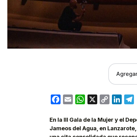
Agrega
Facebook
Email
WhatsApp
X
Copy
Lin
Link
En la III Gala de la Mujer y el D
Jameos del Agua, en Lanzarote, c
una cita consolidada que recono