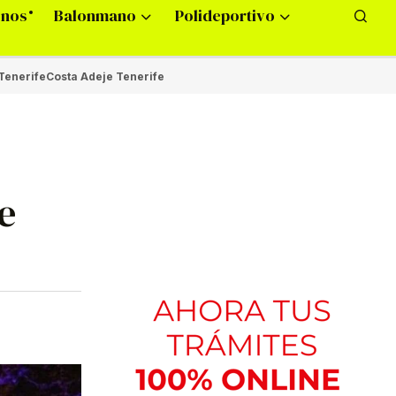
onos
Balonmano
Polideportivo
Tenerife
Costa Adeje Tenerife
e