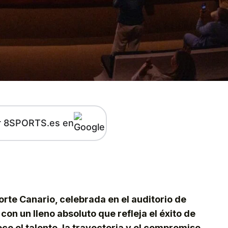
r 8SPORTS.es en
kedIn
Telegram
eporte Canario, celebrada en el auditorio de
on un lleno absoluto que refleja el éxito de
ce el talento, la trayectoria y el compromiso