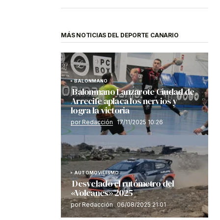
MÁS NOTICIAS DEL DEPORTE CANARIO
BALONMANO
Balonmano Lanzarote Ciudad de
Arrecife aplaca los nervios y
logra la victoria
por Redacción
17/11/2025 10:26
AUTOMOVILISMO
Desvelado el rutómetro del
«Volcanes» 2025
por Redacción
06/08/2025 21:01