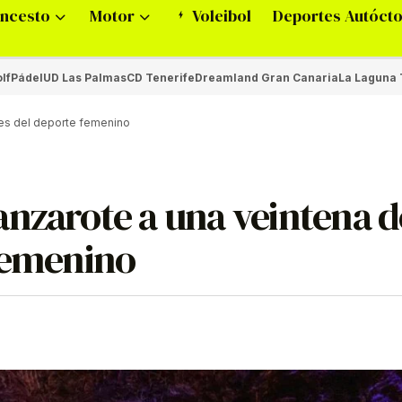
ncesto
Motor
Voleibol
Deportes Autóct
lf
Pádel
UD Las Palmas
CD Tenerife
Dreamland Gran Canaria
La Laguna 
tes del deporte femenino
anzarote a una veintena d
 femenino