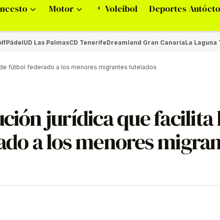
ncesto
Motor
Voleibol
Deportes Autóct
lf
Pádel
UD Las Palmas
CD Tenerife
Dreamland Gran Canaria
La Laguna 
ca de fútbol federado a los menores migrantes tutelados
ión jurídica que facilita 
rado a los menores migra