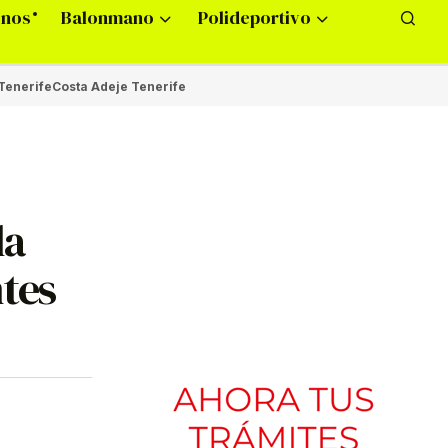
onos
Balonmano
Polideportivo
Tenerife
Costa Adeje Tenerife
la
ntes