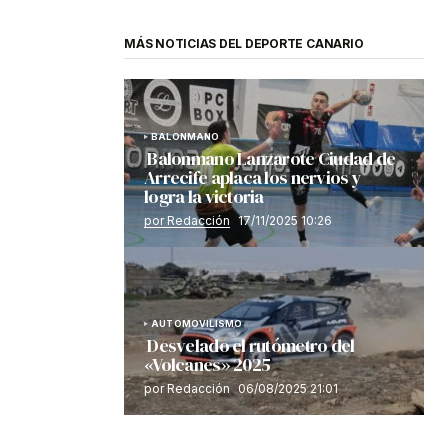
MÁS NOTICIAS DEL DEPORTE CANARIO
BALONMANO
Balonmano Lanzarote Ciudad de
Arrecife aplaca los nervios y
logra la victoria
por Redacción
17/11/2025 10:26
AUTOMOVILISMO
Desvelado el rutómetro del
«Volcanes» 2025
por Redacción
06/08/2025 21:01