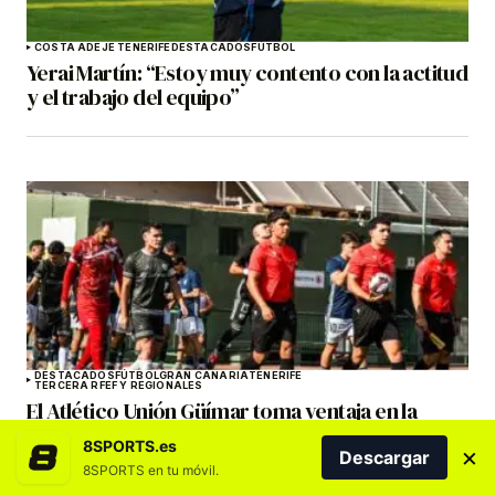
COSTA ADEJE TENERIFE
DESTACADOS
FÚTBOL
Yerai Martín: “Estoy muy contento con la actitud
y el trabajo del equipo”
DESTACADOS
FÚTBOL
GRAN CANARIA
TENERIFE
TERCERA RFEF Y REGIONALES
El Atlético Unión Güímar toma ventaja en la
eliminatoria canaria de Copa del Rey
8SPORTS.es
×
Descargar
8SPORTS en tu móvil.