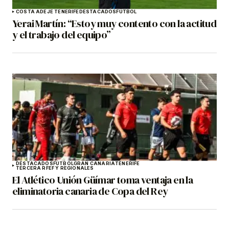
COSTA ADEJE TENERIFE
DESTACADOS
FÚTBOL
Yerai Martín: “Estoy muy contento con la actitud
y el trabajo del equipo”
DESTACADOS
FÚTBOL
GRAN CANARIA
TENERIFE
TERCERA RFEF Y REGIONALES
El Atlético Unión Güímar toma ventaja en la
eliminatoria canaria de Copa del Rey