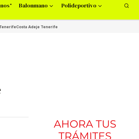
onos
Balonmano
Polideportivo
Tenerife
Costa Adeje Tenerife
e