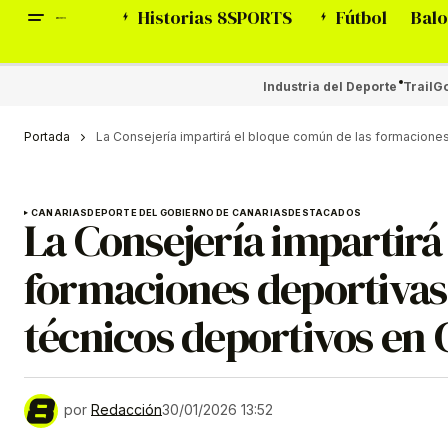
Historias 8SPORTS
Fútbol
Balo
Industria del Deporte
Trail
Go
Portada
La Consejería impartirá el bloque común de las formaciones
CANARIAS
DEPORTE DEL GOBIERNO DE CANARIAS
DESTACADOS
La Consejería impartirá
formaciones deportivas 
técnicos deportivos en 
por
Redacción
30/01/2026 13:52