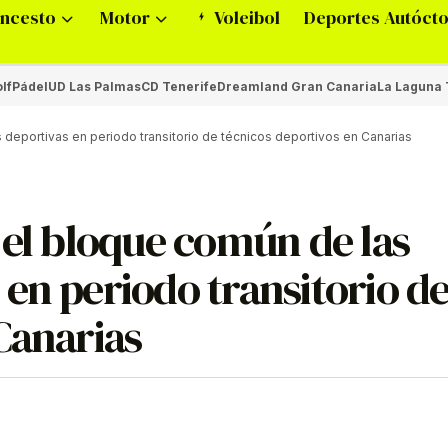
ncesto
Motor
Voleibol
Deportes Autóct
lf
Pádel
UD Las Palmas
CD Tenerife
Dreamland Gran Canaria
La Laguna 
 deportivas en periodo transitorio de técnicos deportivos en Canarias
 el bloque común de las
en periodo transitorio d
Canarias