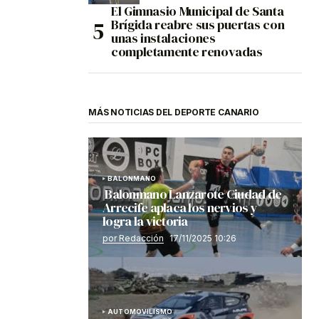
El Gimnasio Municipal de Santa
Brígida reabre sus puertas con
unas instalaciones
completamente renovadas
MÁS NOTICIAS DEL DEPORTE CANARIO
BALONMANO
Balonmano Lanzarote Ciudad de
Arrecife aplaca los nervios y
logra la victoria
por Redacción
17/11/2025 10:26
AUTOMOVILISMO