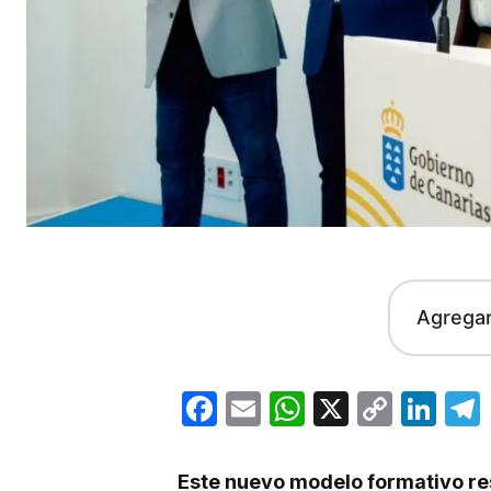
Agrega
Facebook
Email
WhatsApp
X
Copy
Lin
Link
Este nuevo modelo formativo re