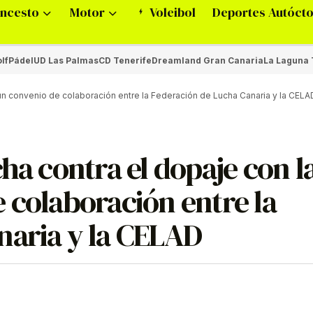
ncesto
Motor
Voleibol
Deportes Autóct
lf
Pádel
UD Las Palmas
CD Tenerife
Dreamland Gran Canaria
La Laguna 
 un convenio de colaboración entre la Federación de Lucha Canaria y la CELA
ha contra el dopaje con l
 colaboración entre la
naria y la CELAD