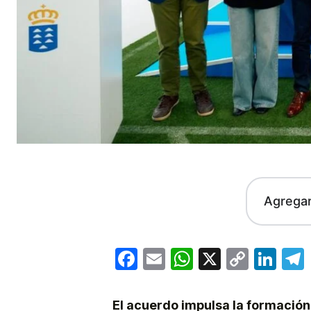
Agrega
Facebook
Email
WhatsApp
X
Copy
Lin
Link
El acuerdo impulsa la formación,