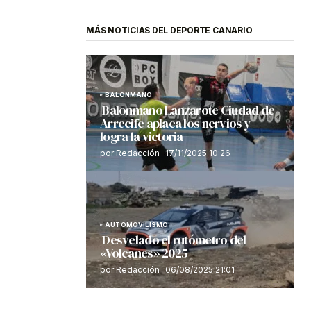
MÁS NOTICIAS DEL DEPORTE CANARIO
BALONMANO
Balonmano Lanzarote Ciudad de
Arrecife aplaca los nervios y
logra la victoria
por Redacción
17/11/2025 10:26
AUTOMOVILISMO
Desvelado el rutómetro del
«Volcanes» 2025
por Redacción
06/08/2025 21:01