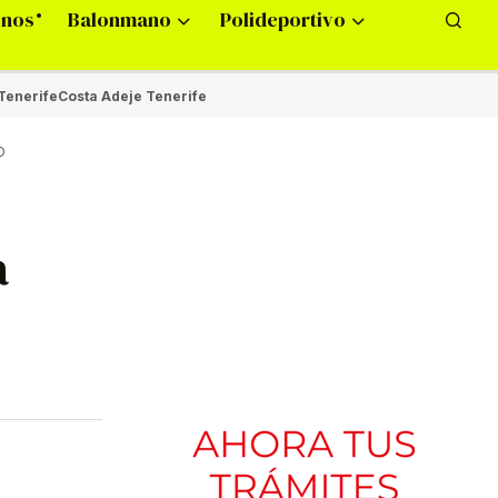
onos
Balonmano
Polideportivo
Tenerife
Costa Adeje Tenerife
D
a