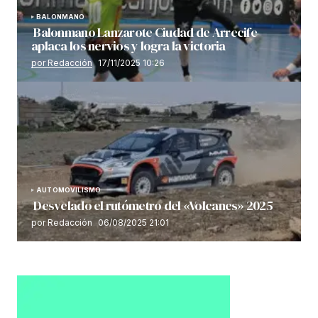
BALONMANO
Balonmano Lanzarote Ciudad de Arrecife
aplaca los nervios y logra la victoria
por Redacción
17/11/2025 10:26
AUTOMOVILISMO
Desvelado el rutómetro del «Volcanes» 2025
por Redacción
06/08/2025 21:01